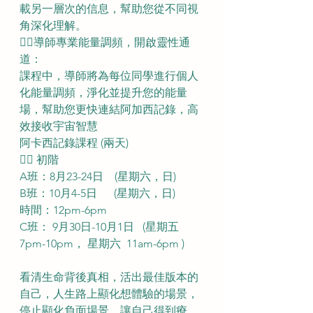
載另一層次的信息，幫助您從不同視
角深化理解。  
👉🏼導師專業能量調頻，開啟靈性通
道： 
課程中，導師將為每位同學進行個人
化能量調頻，淨化並提升您的能量
場，幫助您更快連結阿加西記錄，高
效接收宇宙智慧 
阿卡西記錄課程 (兩天)
👉🏻 初階 
A班：8月23-24日    (星期六，日)  
B班：10月4-5日      (星期六，日)       
時間：12pm-6pm       
C班： 9月30日-10月1日   (星期五 
7pm-10pm， 星期六  11am-6pm )
看清生命背後真相，活出最佳版本的
自己，人生路上顯化想體驗的場景，
停止顯化負面場景，讓自己得到療