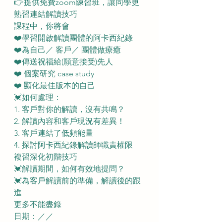
👉提供免費zoom練習班，讓同學更
熟習連結解讀技巧
課程中，你將會
❤️學習開啟解讀團體的阿卡西紀錄
❤️為自己／ 客戶／ 團體做療癒
❤️傳送祝福給(願意接受)先人
❤️ 個案研究 case study 
❤️ 顯化最佳版本的自己
💓如何處理：
1. 客戶對你的解讀，沒有共鳴？
2. 解讀內容和客戶現況有差異！
3. 客戶連結了低頻能量
4. 探討阿卡西紀錄解讀師職責權限
複習深化初階技巧
💓解讀期間，如何有效地提問？
💓為客戶解讀前的準備，解讀後的跟
進
更多不能盡錄
日期：／／