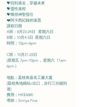
💝回到過去，穿越未來
💝靈性進程
💝獲得神聖指引
❤️阿卡西紀錄的迷思
課程日期
A班：8月23-24日   星期六日
B班：10月4-5日  星期六日
時間：12pm-6pm       
C班：10月21-22日 
(星期五 7pm-10pm， 星期六  11am-
6pm )  
地點：荔枝角嘉名工廠大廈
(荔枝角地鐵站c出口，步行三分鐘到
達)
費用：HK$3680
導師：Sirinya Fina