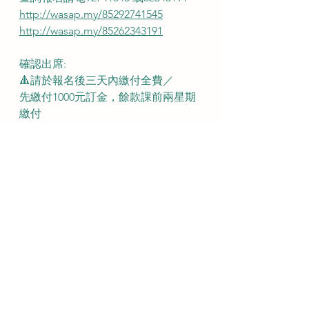
http://wasap.my/85292741545
http://wasap.my/85262343191
確認出席:
🔺請於報名後三天內繳付全費／
先繳付1000元訂金，餘款課前兩星期
繳付
如以銀行入數請 Whatsapps 入數紙到
此號碼 ：92741545
可以用以下方式繳費:
銀行過戶： 
滙豐銀行
Lee Wxx Mxxx Fxxx
或
FPS : 92741545
Payme ：92741545
https://payme.hsbc/finalee