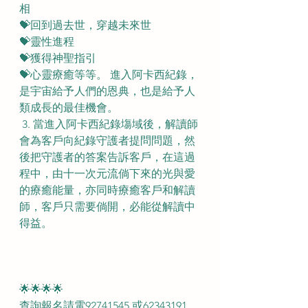
相 
💝回到過去世，穿越未來世 
💝靈性進程 
💝獲得神聖指引 
💝心靈療癒等等。 進入阿卡西紀錄，
是宇宙給予人們的恩典，也是給予人
類成長的最佳機會。
 3. 當進入阿卡西紀錄塲域後，解讀師
會為客戶向紀錄守護者提問問題，然
後把守護者的答案告訴客戶，在這過
程中，由十一次元流倘下來的光與愛
的療癒能量，亦同時療癒客戶和解讀
師，客戶只需要倘開，必能從解讀中
得益。
🌟🌟🌟🌟
查詢報名請電92741545 或62343191