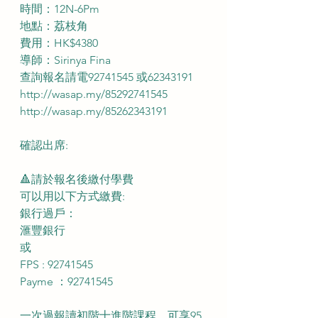
時間：12N-6Pm
地點：荔枝角
費用：HK$4380
導師：Sirinya Fina
查詢報名請電92741545 或62343191
http://wasap.my/85292741545
http://wasap.my/85262343191
確認出席:
🔺請於報名後繳付學費
可以用以下方式繳費:
銀行過戶： 
滙豐銀行
或
FPS : 92741545
Payme ：92741545
一次過報讀初階十進階課程，可享95