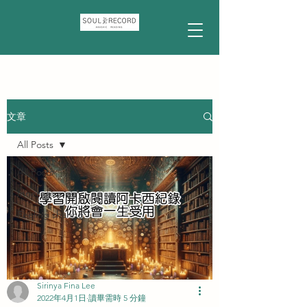
文章
All Posts
All Posts
Inner discovery
Feeling sharing
Sirinya Fina Lee
2022年4月1日
讀畢需時 5 分鐘