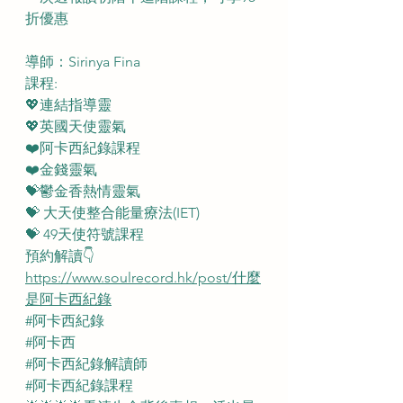
折優惠
導師：Sirinya Fina
課程: 
💖連結指導靈
💖英國天使靈氣 
❤️阿卡西紀錄課程
❤️金錢靈氣
💝鬱金香熱情靈氣
💝 大天使整合能量療法(IET)
💝 49天使符號課程
預約解讀👇
https://www.soulrecord.hk/post/什麼
是阿卡西紀錄
#阿卡西紀錄
#阿卡西
#阿卡西紀錄解讀師
#阿卡西紀錄課程