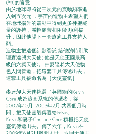
(神)的旨意
由於地球即將從三次元的震動頻率進
入到五次元 ，宇宙的造物主希望人們
在地球揚升的震動中得到更多神聖能
量的護持，減輕痛苦和阻礙 順利揚
升，因此他賜下一套療癒工具支持人
類。
造物主把這個計劃委託 給他的特別助
理麥達昶大天使( 他是天使王國最高
級的六翼天使)。 由麥達昶大天使物
色人間管道，把這套工具傳遞出去，
這套工具被命名為［天使靈氣］
麥達昶大天使挑選了英國籍的Kelvin
Core 成為這套系統的傳遞者，從
2002年10月-2003年2月 共四個月時
間，把天使靈氣傳遞給kelvin。
Kelvin和妻子Christine Core 積極把天使
靈氣傳遞出去。傳了六年，Kelvin在
2009年6月2日離開人世，返回天使王