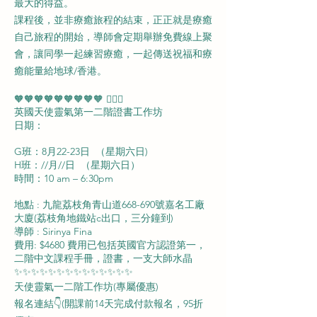
最大的得益。
課程後，並非療癒旅程的結束，正正就是療癒
自己旅程的開始，導師會定期舉辦免費線上聚
會，讓同學一起練習療癒，一起傳送祝福和療
癒能量給地球/香港。
🧡🧡🧡🧡🧡🧡🧡🧡🧡 🧚🏻‍♀️
英國天使靈氣第一二階證書工作坊
日期：
G班：8月22-23日 （星期六日)
H班：//月//日 （星期六日）
時間：10 am – 6:30pm
地點 : 九龍荔枝角青山道668-690號嘉名工廠
大廈(荔枝角地鐵站c出口，三分鐘到)
導師 : Sirinya Fina
費用: $4680 費用已包括英國官方認證第一，
二階中文課程手冊，證書，一支大師水晶
✨✨✨✨✨✨✨✨✨✨✨✨✨✨
天使靈氣一二階工作坊(專屬優惠)
報名連結👇(開課前14天完成付款報名，95折