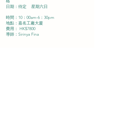
格
日期：待定 星期六日
時間：10：00am-6：30pm
地點：嘉名工廠大廈
費用： HK$7800
導師：Sirinya Fina
查詢報名：WhatsApp 或致電92741545/
62343191
WhatsApp 直達：
https://wa.me/85292741545
https://wa.me/85262343191
確認出席:
學費可經銀行過戶：
或
FPS :
92741545
Payme ：92741545