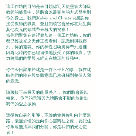
這工作坊的目的是來引領你到天使靈氣大師級
教師的能量中，這將會以最完美的方式發生到
你的身上。我們(Kelvin and Christine)感謝你
接受教師的職責，並且知曉它會給你在此生與
其他次元的領域帶來極大的祝福！
當你們聚集在這裡參加這一個工作坊時，你們
都已經被光之天使王國看到、認識到與觀察
到，你的靈魂、你的神性召喚將你帶到這裡，
因為此時的你已經愉快地接受了你的職責，致
力將我們的愛與光錨定在地球的服務中。
你們今日聚集於此是一件不平凡的事，就在此
時你們的臨在與集體意識已然碰觸到整個人類
的意識。
隨著接下來幾天的能量整合， 你們將會得以
轉化， 你們的意識與光體將會不斷的放射出
我們的愛之振動！
遵循你自身的引導，不論他會將你引向什麼道
路，毫無恐懼的走向你心靈嚮往之處，要記住
你永遠無法與我們分開，你是我們的光之使
者！