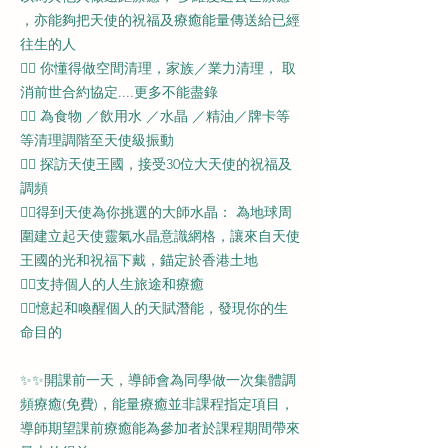
，亦能夠把天使的祝福及療癒能量傳送給已經
往生的人
👉🏼 你懂得做空間清理，家族／業力清理， 取
消前世合約協定....更多不能盡錄
👉🏻 為食物 ／飲用水 ／水晶 ／精油／牌卡等
等清理調階至天使級振動
👉🏻 探訪天使王國，接受30位大天使的祝福及
調頻
👉🏻得到天使為你挑選的大師水晶： 為地球周
圍建立起天使靈氣水晶意識網格，讓來自天使
王國的光和祝福下戴，錨定於香港土地
👉🏻支持個人的人生旅途和療癒
👉🏻憶起和喚醒個人的天賦潛能，發現你的生
命目的
✨️✨️開課前一天，導師會為同學做一次集體調
頻療癒(免費)，能量療癒並非課程指定項目，
導師期望課前療癒能為參加者於課程期間帶來