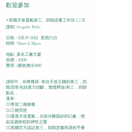
歡迎參加
⭐英國天使靈氣第三、四階證書工作坊 (二天
課程) Angelic Reiki
日期：
8月29-30日
星期六日
時間: 10am-6:30pm
地點: 嘉名工廠大廈
原價：6500
費用: (優惠價)$5880
課程中，你將獲得: 來自天使王國的第三，四
階清理(包括業力切斷，實體釋放)和三，四階
點化，
還有:
👉🏻學習二種療癒
👉🏻三種冥想
👉🏻通過天使靈氣，去除分離面紗的幻象，憶
起這趟旅程的神性之愛
👉🏻英國官方認証第三，四階證書和課程手冊