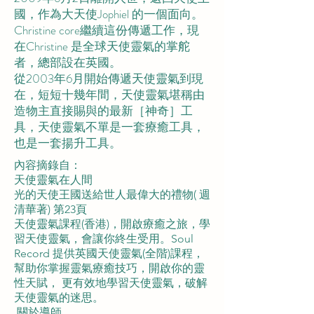
國，作為大天使Jophiel 的一個面向。
Christine core繼續這份傳遞工作，現
在Christine 是全球天使靈氣的掌舵
者，總部設在英國。
從2003年6月開始傳遞天使靈氣到現
在，短短十幾年間，天使靈氣堪稱由
造物主直接賜與的最新［神奇］工
具，天使靈氣不單是一套療癒工具，
也是一套揚升工具。
內容摘錄自：
天使靈氣在人間
光的天使王國送給世人最偉大的禮物( 週
清華著) 第23頁
天使靈氣課程(香港)，開啟療癒之旅，學
習天使靈氣，會讓你終生受用。Soul
Record 提供英國天使靈氣(全階)課程，
幫助你掌握靈氣療癒技巧，開啟你的靈
性天賦， 更有效地學習天使靈氣，破解
天使靈氣的迷思。
​ 關於導師