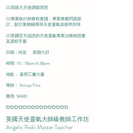
👉🏻高階大天使調階冥想
👉🏻專業執行師療程實踐，專業療癒問題探
討，創立業務輔導與天使靈氣道德準則等
👉🏻英國官方認證的天使靈氣專業治療師證書
及課程手册
日期：待定 星期六日
時間: 10：00am-6:30pm
地點： 嘉明工廠大廈
導師： Sirinya Fina
費用: $4480
💞💞💞💞💞💞💞💞💞💞💞💞💞💞💞
英國天使靈氣大師級教師工作坊
Angelic Reiki Master Teacher