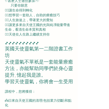
✨甚麽人士適合參加?✨
只要你願意
👉🏻讓生命得到轉化
👉🏻想學習一套助人，自助的療癒技巧
👉🏻人生旅途上，帶著更大的覺知
👉🏻讓更多來自天使王國的光與純凈能量帶進
生命，看清生命本質和真相
👉🏻天使在人生路上繼續支持你
💕💕💕💕💕💕💕💕💕💕
英國天使靈氣第一二階證書工作
坊
天使靈氣不單衹是一套能量療癒
方法，亦能幫助同學們於身心靈
提升, 憶起我是誰。
學習天使靈氣，你將會一生受用
課程中，您將獲得：
👼🏻來自天使王國的清理(包括業力切斷)和點
化