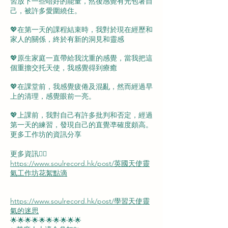
習放下一些唔好的能量，然後感覺有光包著自
己，被許多愛圍繞住。
💖在第一天的課程結束時，我對於現在經歷和
家人的關係，終於有新的洞見和靈感
💖原生家庭一直帶給我沈重的感覺，當我把這
個重擔交托天使，我感覺得到療癒
💖在課堂前，我感覺疲倦及混亂，然而經過早
上的清理，感覺眼前一亮。
💖上課前，我對自己有許多批判和否定，經過
第一天的練習，發現自己的直覺凖確度頗高。
更多工作坊的資訊分享
更多資訊👇🏻
https://www.soulrecord.hk/post/英國天使靈
氣工作坊花絮點滴
​https://www.soulrecord.hk/post/學習天使靈
氣的迷思​​
🌟🌟🌟🌟🌟🌟🌟🌟🌟🌟