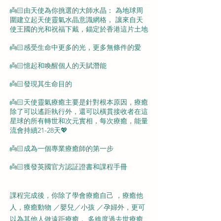
👼🏻由天使為你挑選的大師水晶： 為地球周
圍建立起天使靈氣水晶意識網格， 讓來自天
使王國的光和祝福下戴，錨定於香港這片土地
👼🏻感受生命中更多的光，更多無條件的愛
👼🏻憶起和喚醒個人的天賦潛能
👼🏻發現其生命目的
👼🏻天使靈氣療癒主要是針對根本原因，療癒
除了可以遙距執行外，還可以橫貫接收者在這
星球的所有轉世和次元實相，每次療癒，能量
流會持續21-28天💖
👼🏻成為一個專業療癒師的第一步
👼🏻獲發英國官方認証證書和課程手冊
課程完成後，你除了學會療癒自己 ，療癒他
人，療癒動物 ／嬰兒／小孩 ／孕婦外，更可
以為其他人做遠距療癒， 多維度過去世療癒