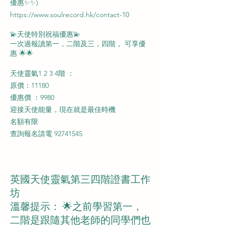
優惠✨️✨)
https://www.soulrecord.hk/contact-10
💫天使特別祝福優惠💫
一次過報讀第一，二階及三，四
階
， 可享優
惠 🌟🌟
天使靈氣1 2 3 4階 ：
原價：11180
優惠價 ：9980
迎接天使能量，現在就是最佳時機
名額有限
查詢報名請電
92741545
英國天使靈氣第三四階證書工作
坊
溫馨提示： 🌟之前學習第一，
二階是跟隨其他老師的同學們也