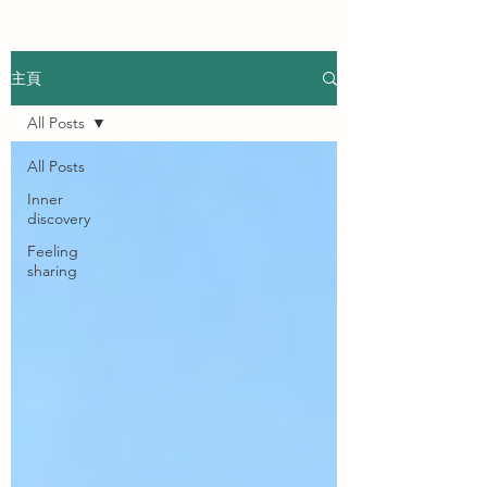
主頁
All Posts
All Posts
Inner
discovery
Feeling
sharing