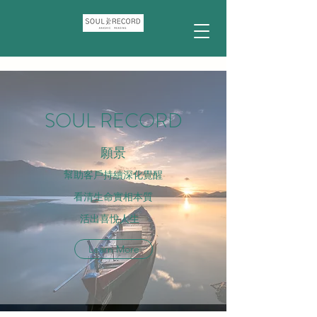
SOUL RECORD
願景
幫助客戶持續深化覺醒
看清生命實相本質
活出喜悅人生
Learn More