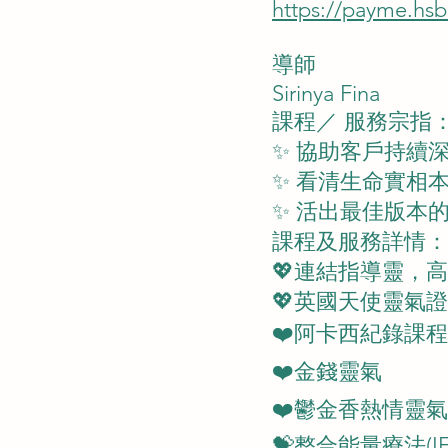
https://payme.hsb
導師
Sirinya Fina
課程／ 服務宗指
✨ 協助客戶持續
✨ 看清生命實相
✨ 活出最佳版本
課程及服務詳情：
💖連結指導靈，
💖英國天使靈氣
❤️阿卡西紀錄課程
❤️金錢靈氣
❤️鬱金香熱情靈氣
💝整合能量療法(IE