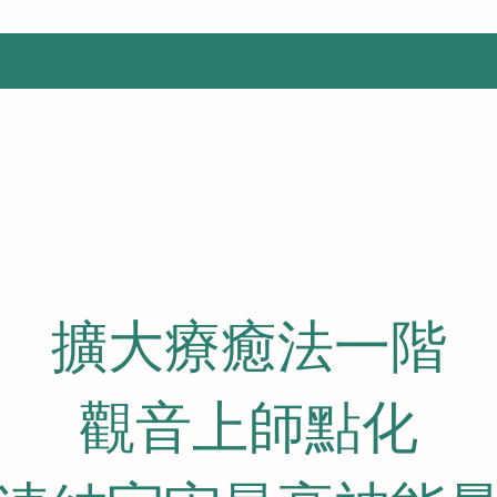
擴大療癒法一階
觀音上師點化