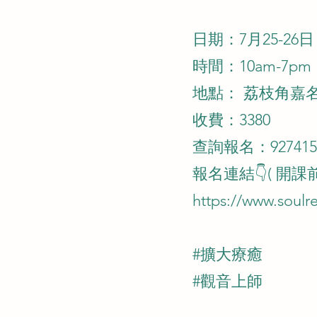
日期：7月25-26
時間：10am-7pm
地點： 荔枝角
嘉
收費：3380
查詢報名：927415
報名連結👇( 開
https://www.soulr
#擴大療癒
#觀音上師