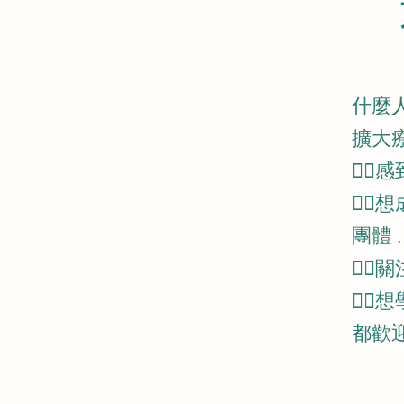
什麼
擴大
👉
👉
團體 ..
👉
👉
都歡