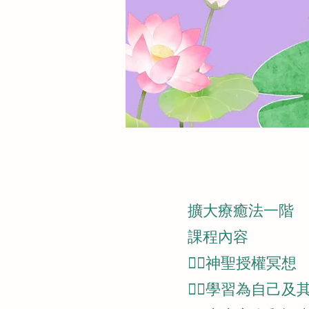
擴大療癒法一階
課程內容
👉🏼神聖授權冥想
👉🏼學習為自己