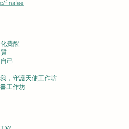
c/finalee
：
深化覺醒
本質
的自己
高我，守護天使工作坊
證書工作坊
T®)