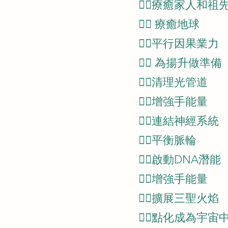
👉🏼療癒家人和祖
👉🏼 療癒地球
👉🏼平行因果業力
👉🏼 為揚升做準備
👉🏼清理光管道
👉🏼增強手能量
👉🏼連結神經系統
👉🏼平衡脈輪
👉🏼啟動DNA潛能
👉🏼增強手能量
👉🏼擴展三聖火焰
👉🏼點化成為