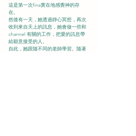
這是第一次fina實在地感覺神的存
在。
然後有一天，她透過靜心冥想，再次
收到來自天上的訊息，她會做一些和
channel 有關的工作，把愛的訊息帶
給願意接受的人。
自此，她跟隨不同的老師學習。隨著
經驗累積下來，她更能看見靈魂的勇
敢，每個投生來地球的靈魂，帶著不
同的目的和學習課題。
Fina 再次收到來自天上的訊息，她要
分享有關連結光之靈的技巧，她於是
離開當時的工作，開展新工作：
透過教學和分享，去點亮每個願意的
靈魂，讓他們把這點光傳開去，當越
來越多人心被點亮，光會凝聚並溶化
黑暗，世界會因此帶著更多愛與和
諧。