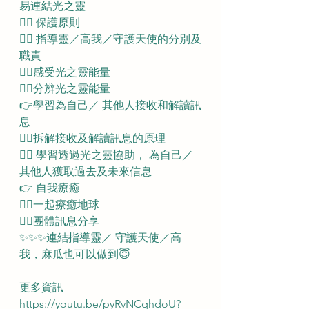
易連結光之靈
👉🏻 保護原則
👉🏻 指導靈／高我／守護天使的分別及
職責
👉🏻感受光之靈能量
👉🏻分辨光之靈能量
👉學習為自己／ 其他人接收和解讀訊
息
👉🏻拆解接收及解讀訊息的原理 
👉🏻 學習透過光之靈協助， 為自己／
其他人獲取過去及未來信息
👉 自我療癒
👉🏻一起療癒地球
👉🏻團體訊息分享
✨✨✨連結指導靈／ 守護天使／高
我，麻瓜也可以做到😇
更多資訊
https://youtu.be/pyRvNCqhdoU?