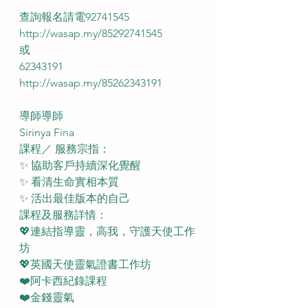
查詢報名請電92741545 
http://wasap.my/85292741545
或
62343191
http://wasap.my/85262343191
導師導師
Sirinya Fina
課程／ 服務宗指：
✨ 協助客戶持續深化覺醒
✨ 看清生命實相本質
✨ 活出最佳版本的自己
課程及服務詳情：
💖連結指導靈，高我，守護天使工作
坊
💖英國天使靈氣證書工作坊 
❤️阿卡西紀錄課程
❤️金錢靈氣