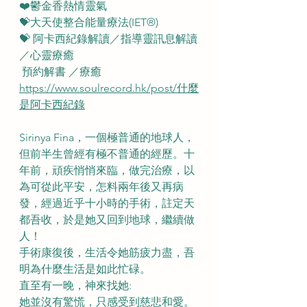
❤️鬱金香熱情靈氣
💝大天使整合能量療法(IET®)
💝 阿卡西紀錄解讀／指導靈訊息解讀
／心靈療癒
 預約解書 ／療癒
https://www.soulrecord.hk/post/什麼
是阿卡西紀錄
Sirinya Fina，一個極普通的地球人，
但前半生曾經有極不普通的經歷。十
年前，頑疾悄悄來臨，做完治療，以
為可從此平安，怎料兩年後又再病
發，經過近乎十小時的手術，註定天
都吾收，於是她又回到地球，繼續做
人！
手術康復後，生活令她筋疲力盡，吾
明為什麼生活是如此忙碌。
直至有一晚，神來找她:
她並沒有驚慌，只感受到慈悲和愛。